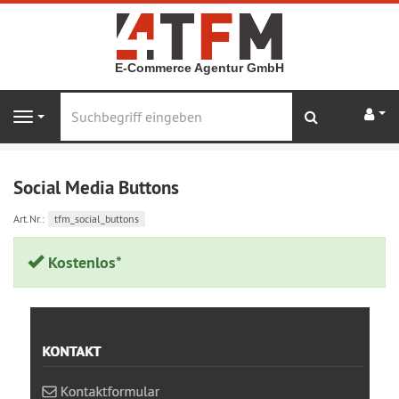
E-Commerce Agentur GmbH
Suchen
Navig
Navigation
Startseite
xt:Commerce Plugins
Social Media Buttons
Social Media Buttons
Art.Nr.:
tfm_social_buttons
Kostenlos*
nach
n
links
r